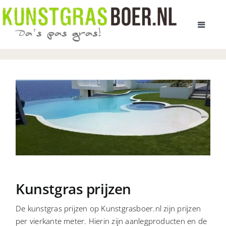
Ga
naar
Toggle
inhoud
Navigat
HOME
AANBOD KUNSTGRAS
PRIJS EN LEVERTIJD
ADVIES BIJ U THUIS
ALLES OVER KUNSTGRAS
Kunstgras prijzen
De kunstgras prijzen op Kunstgrasboer.nl zijn prijzen
OVER ONS
per vierkante meter. Hierin zijn aanlegproducten en de