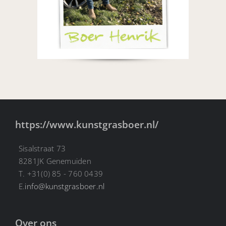
https://www.kunstgrasboer.nl/
Sisalstraat 73
8281JK Genemuiden
T. +31(0) 85 - 760 0439
E.
info@kunstgrasboer.nl
Over ons