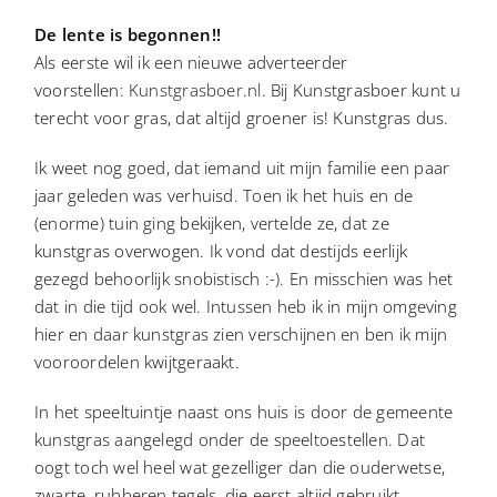
De lente is begonnen!!
CONTACT
Als eerste wil ik een nieuwe adverteerder
voorstellen:
Kunstgrasboer.nl
. Bij Kunstgrasboer kunt u
terecht voor gras, dat altijd groener is! Kunstgras dus.
Ik weet nog goed, dat iemand uit mijn familie een paar
jaar geleden was verhuisd. Toen ik het huis en de
(enorme) tuin ging bekijken, vertelde ze, dat ze
kunstgras overwogen. Ik vond dat destijds eerlijk
gezegd behoorlijk snobistisch :-). En misschien was het
dat in die tijd ook wel. Intussen heb ik in mijn omgeving
hier en daar kunstgras zien verschijnen en ben ik mijn
vooroordelen kwijtgeraakt.
In het speeltuintje naast ons huis is door de gemeente
kunstgras aangelegd onder de speeltoestellen. Dat
oogt toch wel heel wat gezelliger dan die ouderwetse,
zwarte, rubberen tegels, die eerst altijd gebruikt