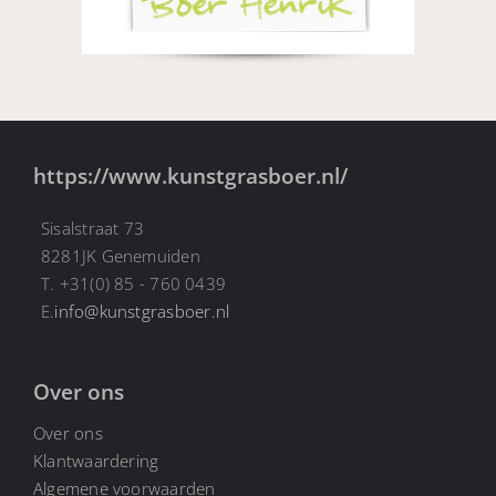
https://www.kunstgrasboer.nl/
Sisalstraat 73
8281JK Genemuiden
T. +31(0) 85 - 760 0439
E.
info@kunstgrasboer.nl
Over ons
Over ons
Klantwaardering
Algemene voorwaarden