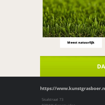
Meest natuurlijk
DA
https://www.kunstgrasboer.n
Sisalstraat 73