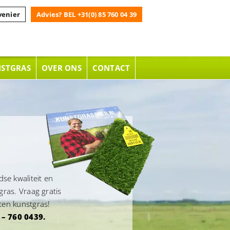
venier
Advies? BEL +31(0) 85 760 04 39
NSTGRAS
OVER ONS
CONTACT
se kwaliteit en
gras. Vraag gratis
rten kunstgras!
 – 760 0439.