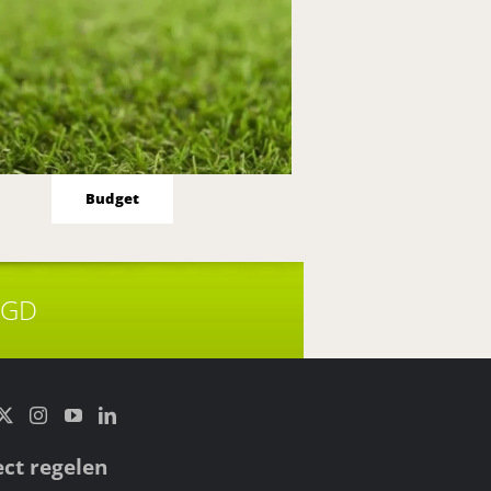
Budget
EGD
ect regelen