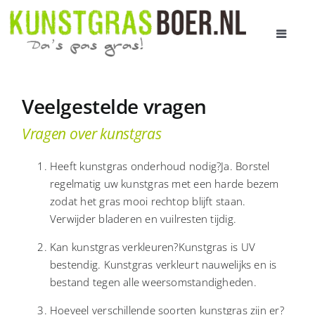
Ga
naar
Toggle
inhoud
Navigat
HOME
Veelgestelde vragen
AANBOD KUNSTGRAS
Vragen over kunstgras
PRIJS EN LEVERTIJD
Heeft kunstgras onderhoud nodig?Ja. Borstel
regelmatig uw kunstgras met een harde bezem
zodat het gras mooi rechtop blijft staan.
ADVIES BIJ U THUIS
Verwijder bladeren en vuilresten tijdig.
Kan kunstgras verkleuren?Kunstgras is UV
ALLES OVER KUNSTGRAS
bestendig. Kunstgras verkleurt nauwelijks en is
bestand tegen alle weersomstandigheden.
OVER ONS
Hoeveel verschillende soorten kunstgras zijn er?