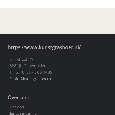
https://www.kunstgrasboer.nl/
Sisalstraat 73
8281JK Genemuiden
T. +31(0) 85 - 760 0439
E.
info@kunstgrasboer.nl
Over ons
Over ons
Klantwaardering