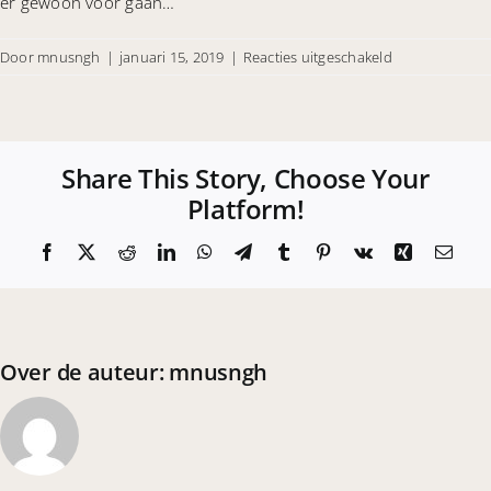
er gewoon voor gaan…
CONTACT
voor
Door
mnusngh
|
januari 15, 2019
|
Reacties uitgeschakeld
Uitermate
tevreden!
Share This Story, Choose Your
Platform!
Facebook
X
Reddit
LinkedIn
WhatsApp
Telegram
Tumblr
Pinterest
Vk
Xing
E-
mail
Over de auteur:
mnusngh