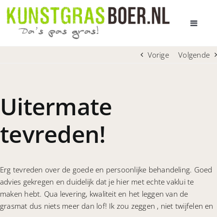
Ga
naar
Toggle
inhoud
Navigat
HOME
Vorige
Volgende
AANBOD KUNSTGRAS
Uitermate
PRIJS EN LEVERTIJD
tevreden!
ADVIES BIJ U THUIS
Erg tevreden over de goede en persoonlijke behandeling. Goed
ALLES OVER KUNSTGRAS
advies gekregen en duidelijk dat je hier met echte vaklui te
maken hebt. Qua levering, kwaliteit en het leggen van de
grasmat dus niets meer dan lof! Ik zou zeggen , niet twijfelen en
OVER ONS