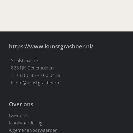
https://www.kunstgrasboer.nl/
Sisalstraat 73
8281JK Genemuiden
T. +31(0) 85 - 760 0439
E.
info@kunstgrasboer.nl
Over ons
Over ons
Klantwaardering
Algemene voorwaarden