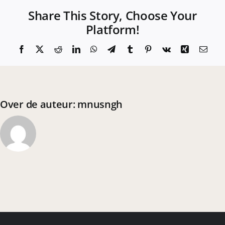
Share This Story, Choose Your
CONTACT
Platform!
Facebook
X
Reddit
LinkedIn
WhatsApp
Telegram
Tumblr
Pinterest
Vk
Xing
E-
mail
Over de auteur:
mnusngh