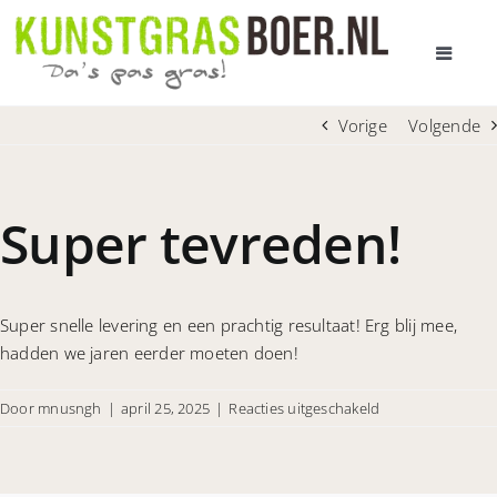
Ga
naar
Toggle
inhoud
Navigat
HOME
Vorige
Volgende
AANBOD KUNSTGRAS
Super tevreden!
PRIJS EN LEVERTIJD
Super snelle levering en een prachtig resultaat! Erg blij mee,
ADVIES BIJ U THUIS
hadden we jaren eerder moeten doen!
ALLES OVER KUNSTGRAS
voor
Door
mnusngh
|
april 25, 2025
|
Reacties uitgeschakeld
Super
tevreden!
OVER ONS