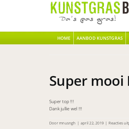
Ga
naar
inhoud
HOME
AANBOD KUNSTGRAS
Super mooi Ku
Super top !!!
Dank jullie wel !!!
Door
mnusngh
|
april 22, 2019
|
Reacties ui