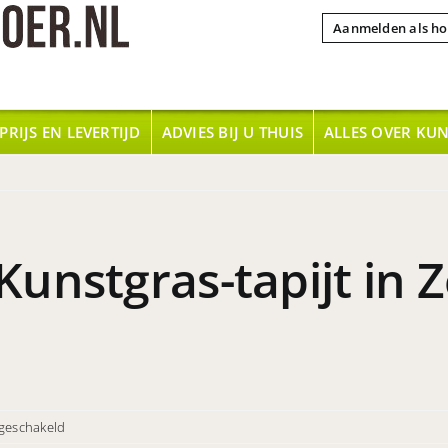
Aanmelden als ho
PRIJS EN LEVERTIJD
ADVIES BIJ U THUIS
ALLES OVER KU
nstgras-tapijt in Zei
voor
tgeschakeld