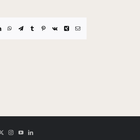
it
LinkedIn
WhatsApp
Telegram
Tumblr
Pinterest
Vk
Xing
E-
mail