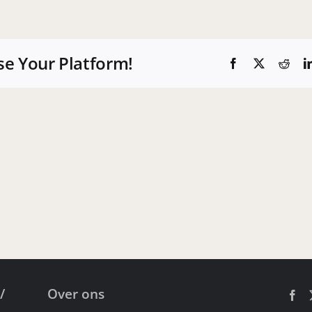
Super
mooi
Kunstgras-
tapijt
se Your Platform!
in
Facebook
X
Redd
Zeist
!!!
/
Over ons