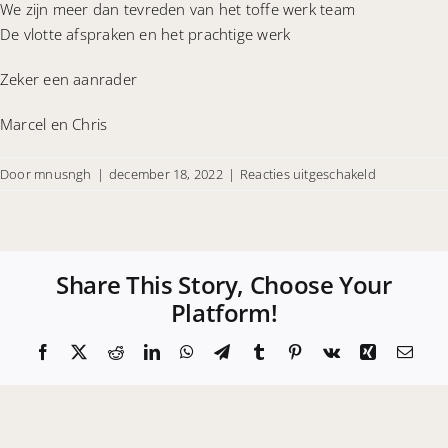
We zijn meer dan tevreden van het toffe werk team
De vlotte afspraken en het prachtige werk
CONTACT
Zeker een aanrader
Marcel en Chris
voor
Door
mnusngh
|
december 18, 2022
|
Reacties uitgeschakeld
Sorry
voor
het
lange
Share This Story, Choose Your
wachten
Platform!
voor
deze…
Facebook
X
Reddit
LinkedIn
WhatsApp
Telegram
Tumblr
Pinterest
Vk
Xing
E-
mail