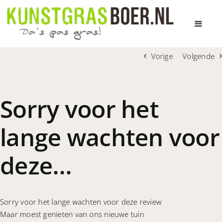
Ga
naar
Toggle
inhoud
Navigat
HOME
Vorige
Volgende
AANBOD KUNSTGRAS
Sorry voor het
PRIJS EN LEVERTIJD
lange wachten voor
ADVIES BIJ U THUIS
deze…
ALLES OVER KUNSTGRAS
Sorry voor het lange wachten voor deze review
OVER ONS
Maar moest genieten van ons nieuwe tuin