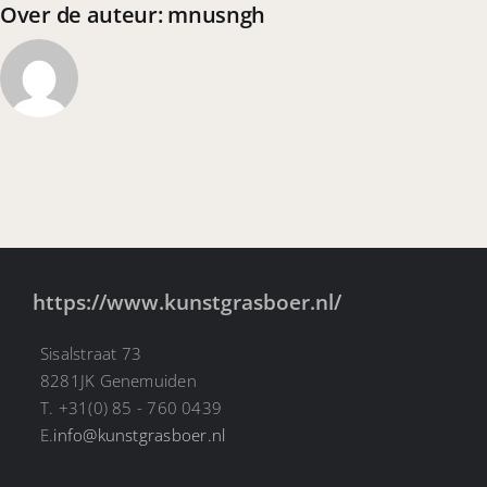
Over de auteur:
mnusngh
https://www.kunstgrasboer.nl/
Sisalstraat 73
8281JK Genemuiden
T. +31(0) 85 - 760 0439
E.
info@kunstgrasboer.nl