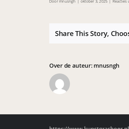
Door
mnusngh
|
oktober 3, 2025
|
Reacties 
Share This Story, Choo
Over de auteur:
mnusngh
https://www.kunstgrasboer.nl