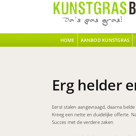
Ga
naar
inhoud
HOME
AANBOD KUNSTGRAS
Erg helder 
Eerst stalen aangevraagd, daarna belde
Kreeg een nette en duidelijke offerte. 
Succes met de verdere zaken