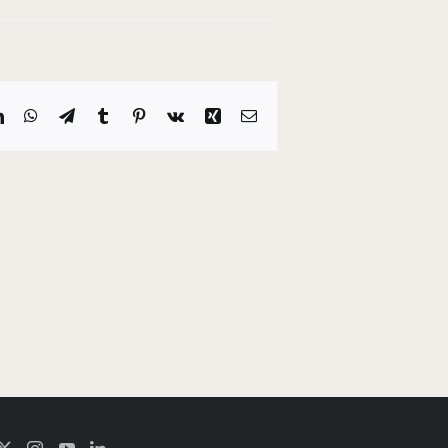
it
LinkedIn
WhatsApp
Telegram
Tumblr
Pinterest
Vk
Xing
E-
mail